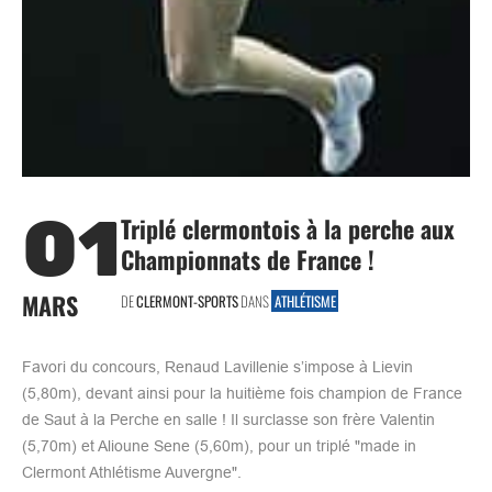
01
Triplé clermontois à la perche aux
Championnats de France !
MARS
DE
CLERMONT-SPORTS
DANS
ATHLÉTISME
Favori du concours, Renaud Lavillenie s’impose à Lievin
(5,80m), devant ainsi pour la huitième fois champion de France
de Saut à la Perche en salle ! Il surclasse son frère Valentin
(5,70m) et Alioune Sene (5,60m), pour un triplé "made in
Clermont Athlétisme Auvergne".