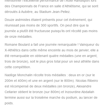
mentionner l’excellente performance de l’ASM Handisport lors
des Championnats de France en salle d’Athlétisme, qui se sont
déroulés à Aubière, au Stadium Jean-Pellez.
Douze asémistes étaient présents pour cet événement, qui
réunissait pas moins de 300 sportifs. On peut dire que la
journée a plutôt été fructueuse puisqu’ils ont récolté pas moins
de onze médailles.
Romane Boulard a fait une journée remarquable ! Vainqueur du
X-Athlétics dans cette même enceinte au mois de janvier, elle a
été remarquable en obtenant quatre médailles (une en argent,
trois de bronze), soit le plus gros total pour un seul athlète dans
cette compétition.
Nadège Monchalin récolte trois médailles : deux en or (sur le
200m et 400m) et une en argent (sur le 800m). Nicolas Ribeiro
est récompensé de deux médailles (en bronze), Alexandre
Cellarier obtient le bronze (sur 800m) et Inzourdine Abdallah
termine aussi sur la troisième marche du podium, au lancer de
poids.