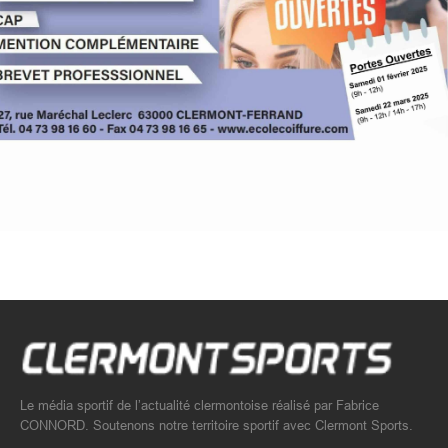
Le média sportif de l’actualité clermontoise réalisé par Fabrice
CONNORD. Soutenons notre territoire sportif avec Clermont Sports.