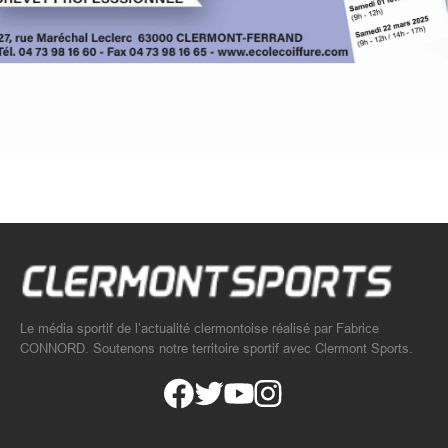
Le média sportif de l’actualité clermontoise réalisé par Fabrice
CONNORD. Soutenons notre territoire sportif avec Clermont Sports.