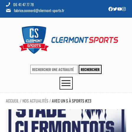
06 41 47 77 78
fabrice.connord@clermont-sports.fr
ACCUEIL
NOS ACTUALITÉS
AVEC UN S À SPORTS #23
/
/