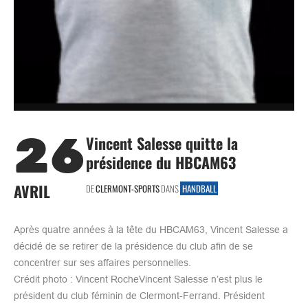
26
Vincent Salesse quitte la
présidence du HBCAM63
AVRIL
DE
CLERMONT-SPORTS
DANS
HANDBALL
Après quatre années à la tête du HBCAM63, Vincent Salesse a
décidé de se retirer de la présidence du club afin de se
concentrer sur ses affaires personnelles.
Crédit photo : Vincent RocheVincent Salesse n’est plus le
président du club féminin de Clermont-Ferrand. Président