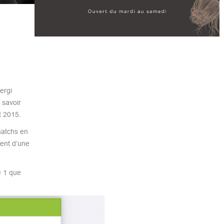
ergi
 savoir
t 2015.
matchs en
ment d’une
e 1 que