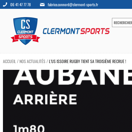
06 41 47 77 78
fabrice.connord@clermont-sports.fr
ACCUEIL
NOS ACTUALITÉS
L’US ISSOIRE RUGBY TIENT SA TROISIÈME RECRUE !
/
/