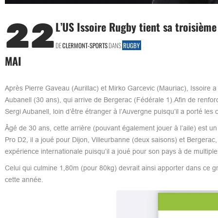
22
L’US Issoire Rugby tient sa troisième
DE
CLERMONT-SPORTS
DANS
RUGBY
MAI
Après Pierre Gaveau (Aurillac) et Mirko Garcevic (Mauriac), Issoire a d
Aubanell (30 ans), qui arrive de Bergerac (Fédérale 1).Afin de renforce
Sergi Aubanell, loin d’être étranger à l’Auvergne puisqu’il a porté le
Âgé de 30 ans, cette arrière (pouvant également jouer à l’aile) est u
Pro D2, il a joué pour Dijon, Villeurbanne (deux saisons) et Bergera
expérience internationale puisqu’il a joué pour son pays à de multiple
Celui qui culmine 1,80m (pour 80kg) devrait ainsi apporter dans ce g
cette année.