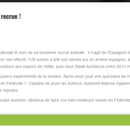
 recrue !
évoilé le nom de sa troisième recrue estivale : il s’agit de l’Espagnol S
r son effectif, l’US Issoire a jeté son dévolu sur un arrière espagnol, à
s couleurs des espoirs de l’ASM, puis ceux Stade Aurillacois entre 2013 e
n joueur expérimenté de la division. Après avoir joué une quinzaine de 
c, en Fédérale 1. Capable de jouer les buteurs, Aubanell dispose égale
s reprises.
roupe issoirien, désireux de faire une bien meilleure saison en Fédéral