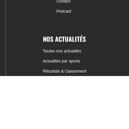
Contact
Podcast
NOS ACTUALITÉS
Toutes nos actualités
Actualités par sports
Résultats & Classement
CONTACT
fabrice.connord@clermont-sports.fr
06 41 47 77 78