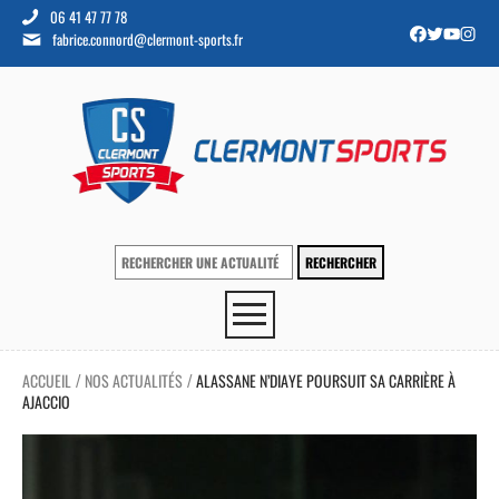
06 41 47 77 78
fabrice.connord@clermont-sports.fr
ACCUEIL
NOS ACTUALITÉS
ALASSANE N’DIAYE POURSUIT SA CARRIÈRE À
/
/
AJACCIO