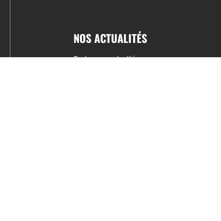
NOS ACTUALITÉS
Toutes nos actualités
Actualités par sports
Résultats & Classement
CONTACT
fabrice.connord@clermont-sports.fr
06 41 47 77 78
17 Avenue de Russie, 63140 Châtel-Guyon
Mentions légales – C.G.U
C.G.V.