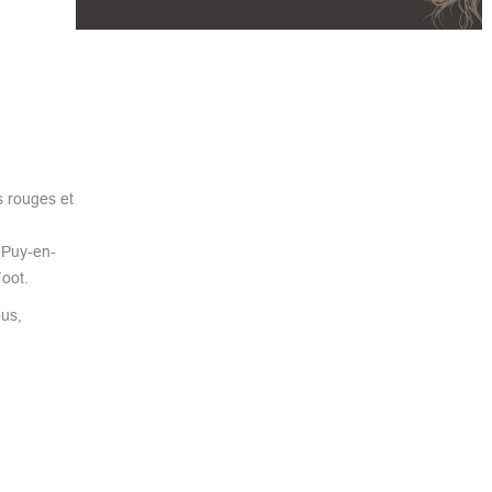
s rouges et
 Puy-en-
oot.
ous,