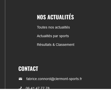
NOS ACTUALITÉS
Toutes nos actualités
Actualités par sports
Résultats & Classement
CONTACT
fabrice.connord@clermont-sports.fr
06 41 47 77 78
17 Avenue de Russie, 63140 Châtel-Guyon
Mentions légales – C.G.U
C.G.V.