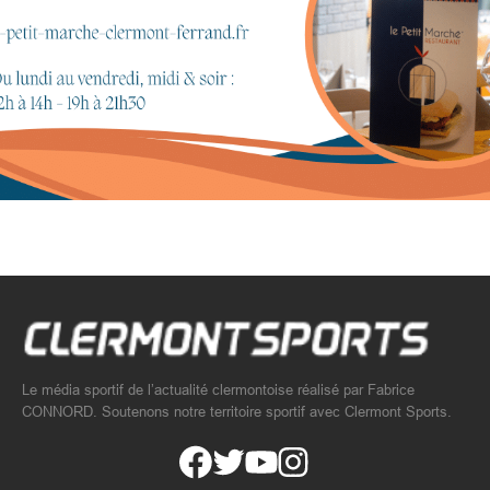
Le média sportif de l’actualité clermontoise réalisé par Fabrice
CONNORD. Soutenons notre territoire sportif avec Clermont Sports.