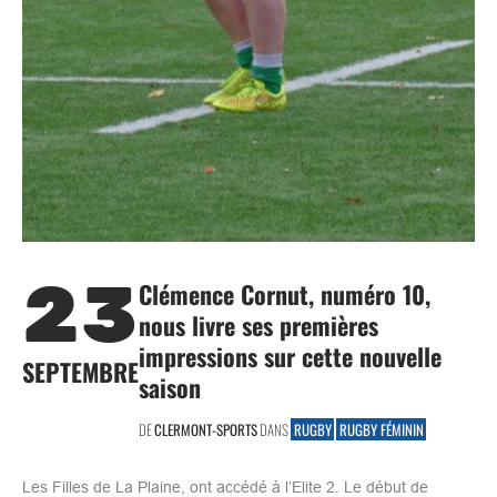
23
Clémence Cornut, numéro 10,
nous livre ses premières
impressions sur cette nouvelle
SEPTEMBRE
saison
DE
CLERMONT-SPORTS
DANS
RUGBY
RUGBY FÉMININ
Les Filles de La Plaine, ont accédé à l’Elite 2. Le début de