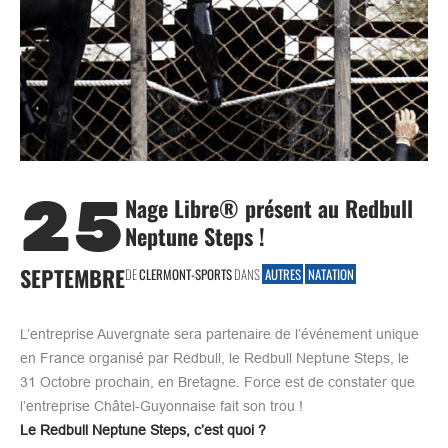
25
Nage Libre® présent au Redbull
Neptune Steps !
SEPTEMBRE
DE
CLERMONT-SPORTS
DANS
AUTRES
NATATION
L’entreprise Auvergnate sera partenaire de l’événement unique
en France organisé par Redbull, le Redbull Neptune Steps, le
31 Octobre prochain, en Bretagne. Force est de constater que
l’entreprise Châtel-Guyonnaise fait son trou !
Le Redbull Neptune Steps, c’est quoi ?