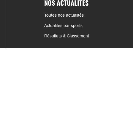
NOS ACTUALITÉS
Toutes nos actualités
Actualités par sports
Résultats & Classement
CONTACT
fabrice.connord@clermont-sports.fr
06 41 47 77 78
17 Avenue de Russie, 63140 Châtel-Guyon
Mentions légales – C.G.U
C.G.V.
Espace annonceur
Gestion des cookies