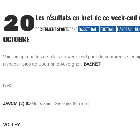
20
Les résultats en bref de ce week-end 
DE
CLERMONT-SPORTS
DANS
BASKET-BALL
FOOTBALL
HANDBALL
RU
OCTOBRE
Voici un aperçu des résultats du week-end pour de nombreuses équi
Handball Club de Cournon d’Auvergne…
BASKET
NM3
JAVCM (2) 95
Nuits-saint-Georges 86 (a.p.)
VOLLEY