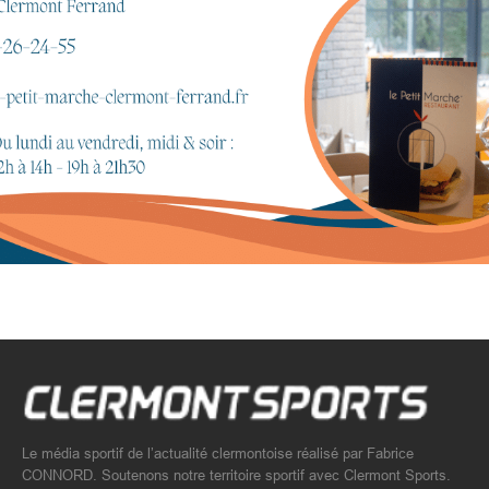
Le média sportif de l’actualité clermontoise réalisé par Fabrice
CONNORD. Soutenons notre territoire sportif avec Clermont Sports.