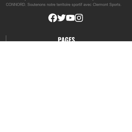
CONNORD. Soutenons notre territoire sportif avec Clermont Sports.
PAGES
Accueil
A propos
Contact
Podcast
NOS ACTUALITÉS
Toutes nos actualités