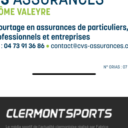
Le média sportif de l’actualité clermontoise réalisé par Fabrice