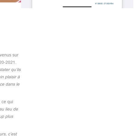
evenus sur
020-2021.
tater qu’ils
n plaisir à
nce dans le
 ce qui
au lieu de
up plus
rs, c’est