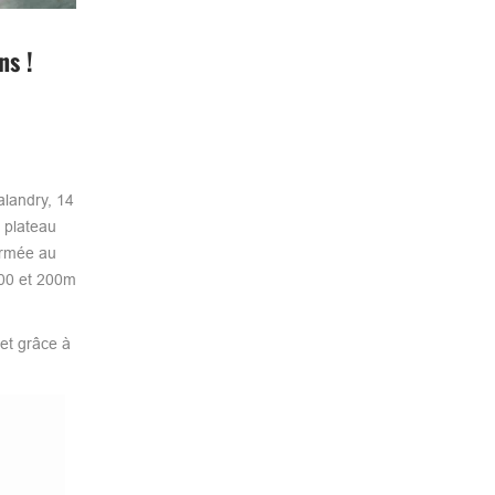
ns !
alandry, 14
n plateau
ormée au
100 et 200m
t grâce à