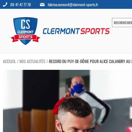
06 41 47 77 78
fabrice.connord@clermont-sports.fr
ACCUEIL
NOS ACTUALITÉS
RECORD DU PUY-DE-DÔME POUR ALICE CALANDRY AU ME
/
/