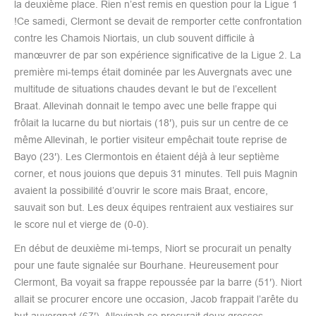
la deuxième place. Rien n’est remis en question pour la Ligue 1
!Ce samedi, Clermont se devait de remporter cette confrontation
contre les Chamois Niortais, un club souvent difficile à
manœuvrer de par son expérience significative de la Ligue 2. La
première mi-temps était dominée par les Auvergnats avec une
multitude de situations chaudes devant le but de l’excellent
Braat. Allevinah donnait le tempo avec une belle frappe qui
frôlait la lucarne du but niortais (18′), puis sur un centre de ce
même Allevinah, le portier visiteur empêchait toute reprise de
Bayo (23′). Les Clermontois en étaient déjà à leur septième
corner, et nous jouions que depuis 31 minutes. Tell puis Magnin
avaient la possibilité d’ouvrir le score mais Braat, encore,
sauvait son but. Les deux équipes rentraient aux vestiaires sur
le score nul et vierge de (0-0).
En début de deuxième mi-temps, Niort se procurait un penalty
pour une faute signalée sur Bourhane. Heureusement pour
Clermont, Ba voyait sa frappe repoussée par la barre (51′). Niort
allait se procurer encore une occasion, Jacob frappait l’arête du
but auvergnat (67′). Allevinah se procurait deux grosses