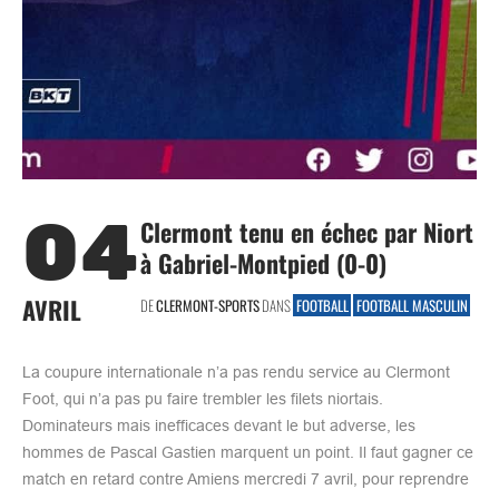
04
Clermont tenu en échec par Niort
à Gabriel-Montpied (0-0)
AVRIL
DE
CLERMONT-SPORTS
DANS
FOOTBALL
FOOTBALL MASCULIN
La coupure internationale n’a pas rendu service au Clermont
Foot, qui n’a pas pu faire trembler les filets niortais.
Dominateurs mais inefficaces devant le but adverse, les
hommes de Pascal Gastien marquent un point. Il faut gagner ce
match en retard contre Amiens mercredi 7 avril, pour reprendre