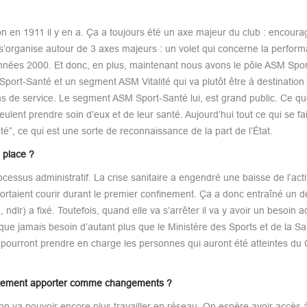
ion en 1911 il y en a. Ça a toujours été un axe majeur du club : encoura
 s’organise autour de 3 axes majeurs : un volet qui concerne la perfor
s années 2000. Et donc, en plus, maintenant nous avons le pôle ASM Spo
Sport-Santé et un segment ASM Vitalité qui va plutôt être à destination
tions de service. Le segment ASM Sport-Santé lui, est grand public. Ce que
ulent prendre soin d’eux et de leur santé. Aujourd’hui tout ce qui se fa
”, ce qui est une sorte de reconnaissance de la part de l’État.
n place ?
cessus administratif. La crise sanitaire a engendré une baisse de l’acti
ortaient courir durant le premier confinement. Ça a donc entraîné un dé
ndlr) a fixé. Toutefois, quand elle va s’arrêter il va y avoir un besoin 
ue jamais besoin d’autant plus que le Ministère des Sports et de la Sa
 pourront prendre en charge les personnes qui auront été atteintes du 
rètement apporter comme changements ?
on va pouvoir encore plus travailler en réseau. On espère avoir accès 