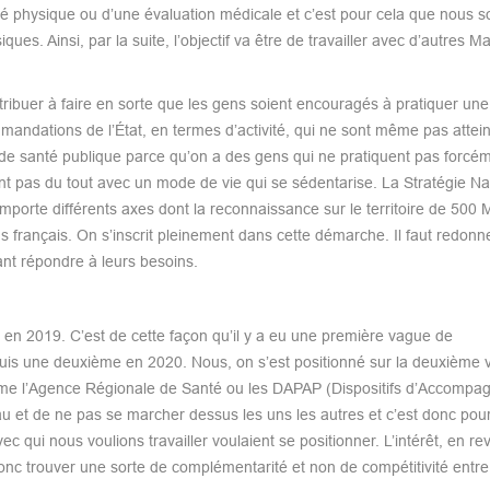
vité physique ou d’une évaluation médicale et c’est pour cela que nous
es. Ainsi, par la suite, l’objectif va être de travailler avec d’autres M
tribuer à faire en sorte que les gens soient encouragés à pratiquer une 
mmandations de l’État, en termes d’activité, qui ne sont même pas attein
 de santé publique parce qu’on a des gens qui ne pratiquent pas forcém
nt pas du tout avec un mode de vie qui se sédentarise. La Stratégie Na
porte différents axes dont la reconnaissance sur le territoire de 500 
s français. On s’inscrit pleinement dans cette démarche. Il faut redonn
ant répondre à leurs besoins.
tié en 2019. C’est de cette façon qu’il y a eu une première vague de
puis une deuxième en 2020. Nous, on s’est positionné sur la deuxième 
comme l’Agence Régionale de Santé ou les DAPAP (Dispositifs d’Accomp
eau et de ne pas se marcher dessus les uns les autres et c’est donc pou
 qui nous voulions travailler voulaient se positionner. L’intérêt, en re
t donc trouver une sorte de complémentarité et non de compétitivité entr