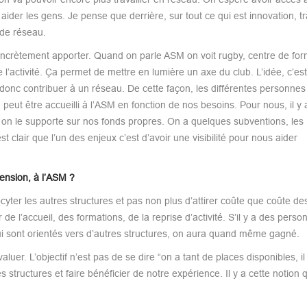
aider les gens. Je pense que derrière, sur tout ce qui est innovation, t
 de réseau.
concrètement apporter. Quand on parle ASM on voit rugby, centre de for
l’activité. Ça permet de mettre en lumière un axe du club. L’idée, c’est
 donc contribuer à un réseau. De cette façon, les différentes personnes
eut être accueilli à l’ASM en fonction de nos besoins. Pour nous, il y 
, on le supporte sur nos fonds propres. On a quelques subventions, les
st clair que l’un des enjeux c’est d’avoir une visibilité pour nous aider
tension, à l’ASM ?
yter les autres structures et pas non plus d’attirer coûte que coûte de
de l’accueil, des formations, de la reprise d’activité. S’il y a des perso
qui sont orientés vers d’autres structures, on aura quand même gagné.
er. L’objectif n’est pas de se dire “on a tant de places disponibles, il 
 structures et faire bénéficier de notre expérience. Il y a cette notion q