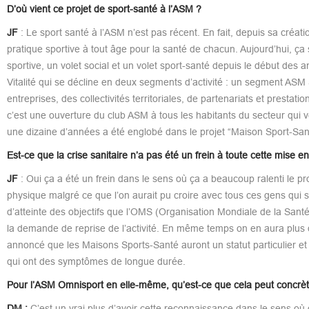
D’où vient ce projet de sport-santé à l’ASM ?
JF
: Le sport santé à l’ASM n’est pas récent. En fait, depuis sa créat
pratique sportive à tout âge pour la santé de chacun. Aujourd’hui, ça
sportive, un volet social et un volet sport-santé depuis le début de
Vitalité qui se décline en deux segments d’activité : un segment ASM 
entreprises, des collectivités territoriales, de partenariats et presta
c’est une ouverture du club ASM à tous les habitants du secteur qui ve
une dizaine d’années a été englobé dans le projet “Maison Sport-Santé
Est-ce que la crise sanitaire n’a pas été un frein à toute cette mise e
JF
: Oui ça a été un frein dans le sens où ça a beaucoup ralenti le pro
physique malgré ce que l’on aurait pu croire avec tous ces gens qui s
d’atteinte des objectifs que l’OMS (Organisation Mondiale de la Santé, 
la demande de reprise de l’activité. En même temps on en aura plus q
annoncé que les Maisons Sports-Santé auront un statut particulier et
qui ont des symptômes de longue durée.
Pour l’ASM Omnisport en elle-même, qu’est-ce que cela peut conc
DM :
C’est un vrai plus d’avoir cette reconnaissance dans le sens où 