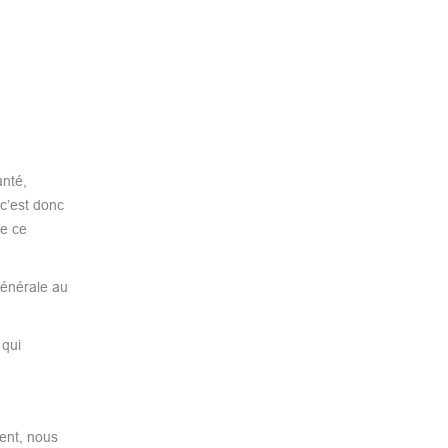
anté,
c’est donc
de ce
générale au
 qui
ent, nous