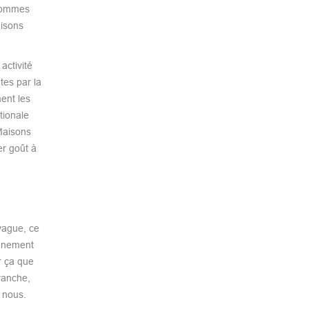
 sommes
aisons
activité
tes par la
ent les
tionale
Maisons
er goût à
vague, ce
agnement
r ça que
vanche,
e nous.