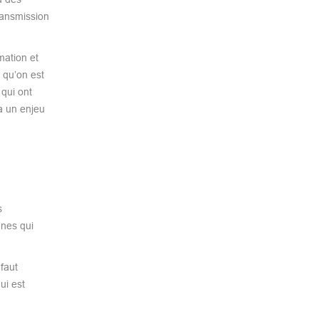
ransmission
mation et
 qu’on est
 qui ont
a un enjeu
s
nnes qui
faut
ui est