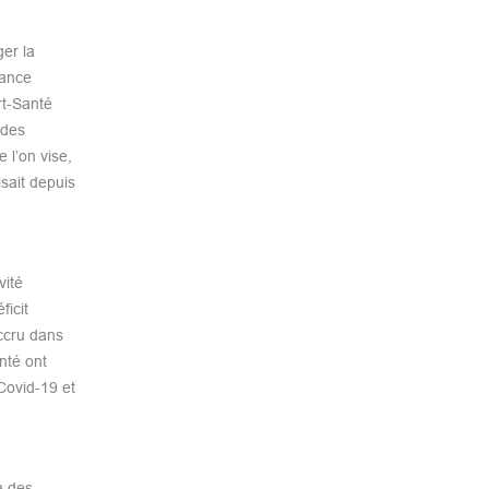
ger la
mance
rt-Santé
 des
 l’on vise,
isait depuis
vité
ficit
accru dans
nté ont
Covid-19 et
à des