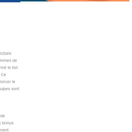
ctoire
hommes de
nné le ton
. Ce
foncer le
quipes sont
 de
x bonus
nnent