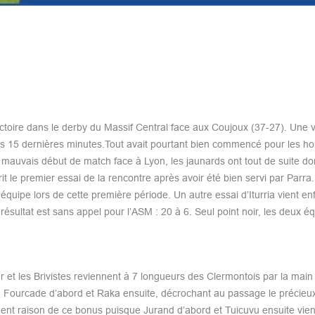
oire dans le derby du Massif Central face aux Coujoux (37-27). Une vi
 les 15 dernières minutes.Tout avait pourtant bien commencé pour les 
 mauvais début de match face à Lyon, les jaunards ont tout de suite do
t le premier essai de la rencontre après avoir été bien servi par Parra
n équipe lors de cette première période. Un autre essai d’Iturria vient en
résultat est sans appel pour l’ASM : 20 à 6. Seul point noir, les deux é
r et les Brivistes reviennent à 7 longueurs des Clermontois par la main
à Fourcade d’abord et Raka ensuite, décrochant au passage le précieu
ment raison de ce bonus puisque Jurand d’abord et Tuicuvu ensuite vie