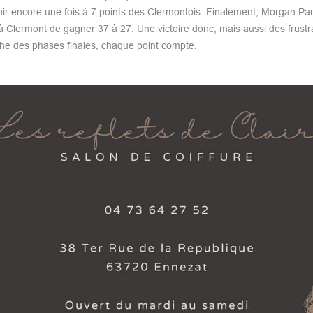
ir encore une fois à 7 points des Clermontois. Finalement, Morgan Pa
 Clermont de gagner 37 à 27. Une victoire donc, mais aussi des frustr
che des phases finales, chaque point compte.