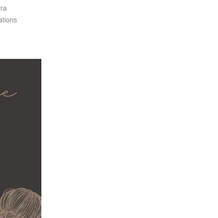
rra
ations