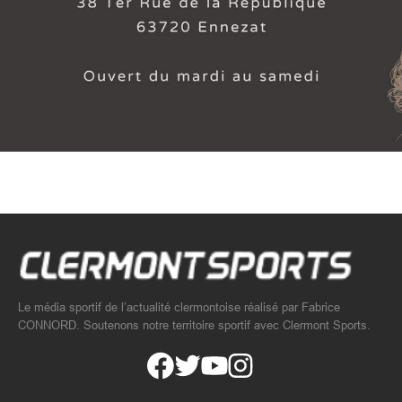
Le média sportif de l’actualité clermontoise réalisé par Fabrice
CONNORD. Soutenons notre territoire sportif avec Clermont Sports.