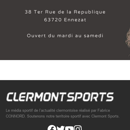
Le média sportif de l’actualité clermontoise réalisé par Fabrice
CONNORD. Soutenons notre territoire sportif avec Clermont Sports.