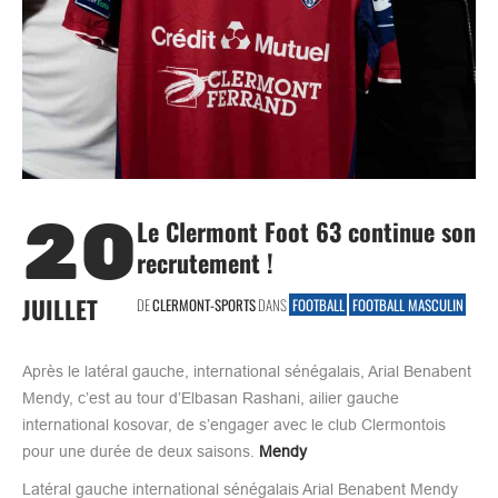
20
Le Clermont Foot 63 continue son
recrutement !
JUILLET
DE
CLERMONT-SPORTS
DANS
FOOTBALL
FOOTBALL MASCULIN
Après le latéral gauche, international sénégalais, Arial Benabent
Mendy, c’est au tour d’Elbasan Rashani, ailier gauche
international kosovar, de s’engager avec le club Clermontois
pour une durée de deux saisons.
Mendy
Latéral gauche international sénégalais Arial Benabent Mendy