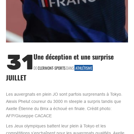
31
Une déception et une surprise
DE
CLERMONT-SPORTS
DANS
ATHLÉTISME
JUILLET
Les auvergnats en plein JO sont parfois surprenants à Tokyo.
Alexis Phelut coureur du 3000 m steeple a surpris tandis que
Axelle Étienne du Bmx a échoué en finale. Crédit photo:
AFP/Giuseppe CACACE
Les Jeux olympiques battent leur plein à Tokyo et les
compétitions s’enchaînent pour les auvergnats qualifiés. Axelle