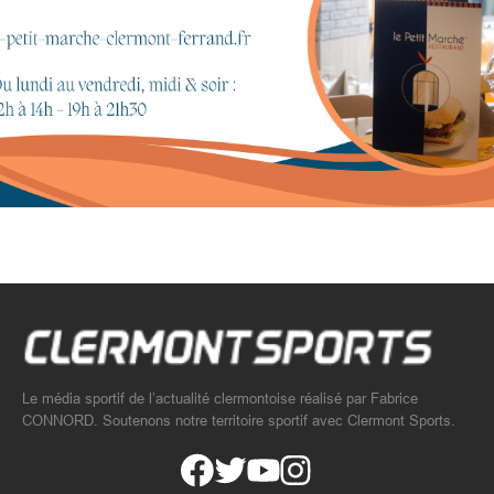
Le média sportif de l’actualité clermontoise réalisé par Fabrice
CONNORD. Soutenons notre territoire sportif avec Clermont Sports.