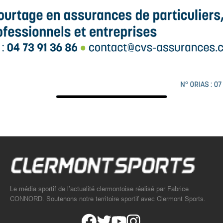
Le média sportif de l’actualité clermontoise réalisé par Fabrice
CONNORD. Soutenons notre territoire sportif avec Clermont Sports.