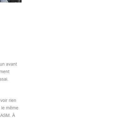
 un avant
ement
ssai.
voir rien
er le même
l’ASM. À