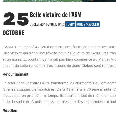
25
Belle victoire de l’ASM
DE
CLERMONT-SPORTS
DANS
RUGBY
RUGBY MASCULIN
OCTOBRE
L’ASM s’est imposé 42 -20 à domicile face à Pau dans un match aux de
Une victoire qui signe une révolte pour les joueurs de l’ASM. Pas fra
et un après. Et pourtant ça n’avait pas bien commencé au Marcel Mi
absent de cette rencontre. Les joueurs de Jono Gibbes sont rentrés a
Retour gagnant
Le retour des vestiaires aura transformé les clermontois qui ont comm
faire les attaques clermontoises. De la 49 ème à la 70 ème minute, C
niveau que en première mi-temps. Ils inscriront tout de même un seco
noter la sortie de Camille Lopez sur blessure dès les premières minu
Réaction