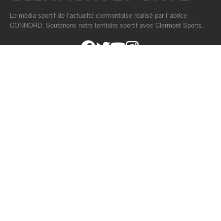
Le média sportif de l’actualité clermontoise réalisé par Fabrice
CONNORD. Soutenons notre territoire sportif avec Clermont Sports.
PAGES
Accueil
A propos
Contact
Podcast
NOS ACTUALITÉS