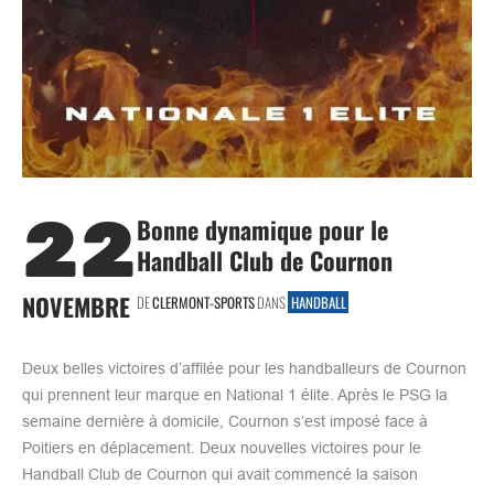
22
Bonne dynamique pour le
Handball Club de Cournon
NOVEMBRE
DE
CLERMONT-SPORTS
DANS
HANDBALL
Deux belles victoires d’affilée pour les handballeurs de Cournon
qui prennent leur marque en National 1 élite. Après le PSG la
semaine dernière à domicile, Cournon s’est imposé face à
Poitiers en déplacement. Deux nouvelles victoires pour le
Handball Club de Cournon qui avait commencé la saison