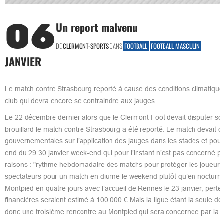
06
Un report malvenu
DE
CLERMONT-SPORTS
DANS
FOOTBALL
FOOTBALL MASCULIN
JANVIER
Le match contre Strasbourg reporté à cause des conditions climatique
club qui devra encore se contraindre aux jauges.
Le 22 décembre dernier alors que le Clermont Foot devait disputer so
brouillard le match contre Strasbourg a été reporté. Le match devait
gouvernementales sur l’application des jauges dans les stades et pou
end du 29 30 janvier week-end qui pour l’instant n’est pas concerné 
raisons : "rythme hebdomadaire des matchs pour protéger les joueur
spectateurs pour un match en diurne le weekend plutôt qu’en nocturn
Montpied en quatre jours avec l’accueil de Rennes le 23 janvier, per
financières seraient estimé à 100 000 €.Mais la ligue étant la seule d
donc une troisième rencontre au Montpied qui sera concernée par la