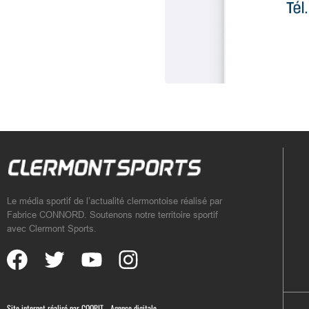
Le média sportif de l’actualité clermontoise réalisé par
Fabrice CONNORD. Soutenons notre territoire sportif
avec Clermont Sports.
Site internet réalisé par
COQPIT - Agence digitale