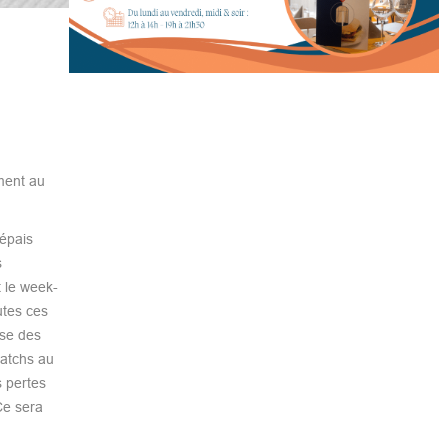
ment au
 épais
s
 le week-
utes ces
use des
matchs au
s pertes
Ce sera