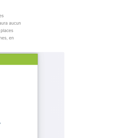
es
 aura aucun
 places
nes, en