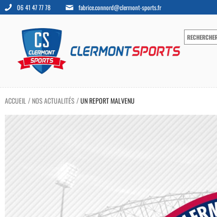
06 41 47 77 78
fabrice.connord@clermont-sports.fr
ACCUEIL
NOS ACTUALITÉS
UN REPORT MALVENU
/
/