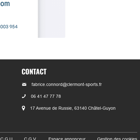
CONTACT
fabrice.connord@clermont-sports.fr
06 41 47 77 78
17 Avenue de Russie, 63140 Châtel-Guyon
 C.G.U
C.G.V.
Espace annonceur
Gestion des cookies