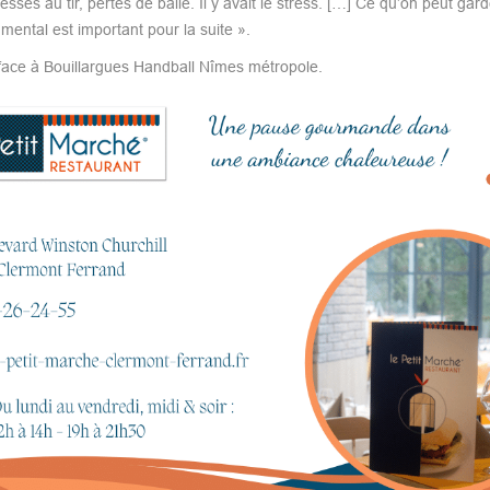
s au tir, pertes de balle. Il y avait le stress. […] Ce qu’on peut gard
ental est important pour la suite ».
face à Bouillargues Handball Nîmes métropole.