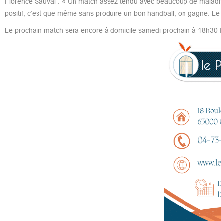
Florence Sauval : « Un match assez tendu avec beaucoup de maladresse
positif, c’est que même sans produire un bon handball, on gagne. Le m
Le prochain match sera encore à domicile samedi prochain à 18h30 