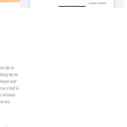
ce de la
long de la
plique par
ux c’est à
 victoire
ce les