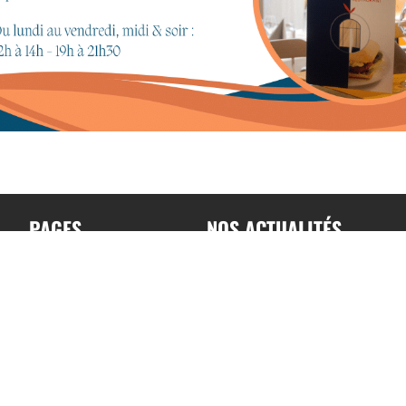
PAGES
NOS ACTUALITÉS
Accueil
Toutes nos actualités
A propos
Actualités par sports
Contact
Résultats & Classement
Podcast