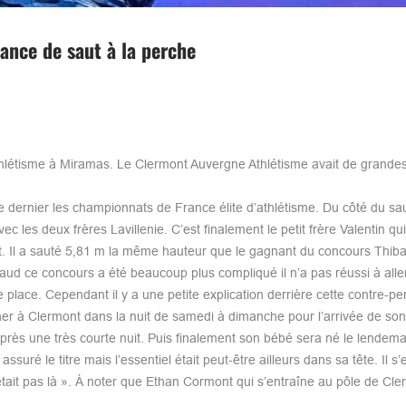
rance de saut à la perche
thlétisme à Miramas. Le Clermont Auvergne Athlétisme avait de grande
 dernier les championnats de France élite d’athlétisme. Du côté du sau
les deux frères Lavillenie. C’est finalement le petit frère Valentin qui
 Il a sauté 5,81 m la même hauteur que le gagnant du concours Thibaul
aud ce concours a été beaucoup plus compliqué il n’a pas réussi à alle
me place. Cependant il y a une petite explication derrière cette contre-p
ner à Clermont dans la nuit de samedi à dimanche pour l’arrivée de son 
après une très courte nuit. Puis finalement son bébé sera né le lendema
ssuré le titre mais l’essentiel était peut-être ailleurs dans sa tête. Il s
était pas là ». À noter que Ethan Cormont qui s’entraîne au pôle de Cler