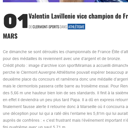
01
Valentin Lavillenie vice champion de F
DE
CLERMONT-SPORTS
DANS
ATHLÉTISME
MARS
Ce dimanche se sont déroulés les championnats de France Élite d’a
pour des médailles ils reviennent avec une d’argent et de bronze.
Crédit photo : image d’archive icon sportMiramas a accueilli dimanche
perche le Clermont Auvergne Athlétisme pouvait espérer beaucoup avec 
deuxième place du concours et ramènera donc une médaille d’argent.
mais le clermontois passera cette barre au troisième essai. Pour Ren
des 5,66 m une hauteur bien loin de ses standards. Il finit à la sixiè
en effet il deviendra un peu plus tard Papa. Il a dû en express retour
finalement fausse alerte il retourne donc à Marseille où il concourra 
une déception pour lui qui a raté dès l’entame les 5,81m qui lui aurait a
auprès de confrères : « c’est frustrant mais l’événement important n’
fini quatrième avec un saut 5,71 m.