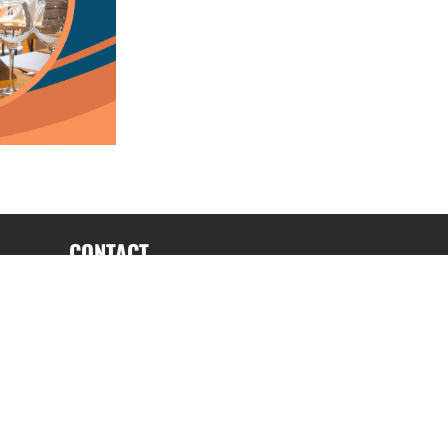
CONTACT
fabrice.connord@clermont-sports.fr
06 41 47 77 78
17 Avenue de Russie, 63140 Châtel-Guyon