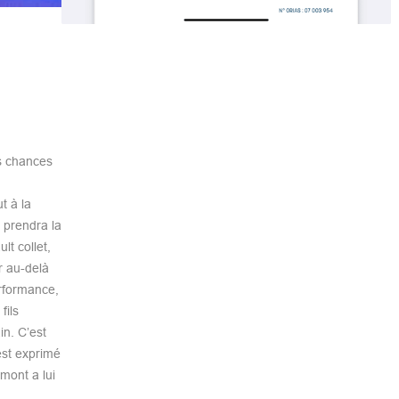
s chances
t à la
 prendra la
t collet,
r au-delà
erformance,
fils
in. C’est
’est exprimé
mont a lui