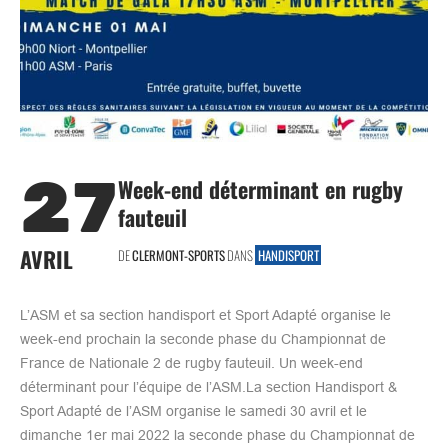
27
Week-end déterminant en rugby
fauteuil
AVRIL
DE
CLERMONT-SPORTS
DANS
HANDISPORT
L’ASM et sa section handisport et Sport Adapté organise le
week-end prochain la seconde phase du Championnat de
France de Nationale 2 de rugby fauteuil. Un week-end
déterminant pour l’équipe de l’ASM.La section Handisport &
Sport Adapté de l’ASM organise le samedi 30 avril et le
dimanche 1er mai 2022 la seconde phase du Championnat de