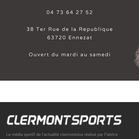
Le média sportif de l’actualité clermontoise réalisé par Fabrice