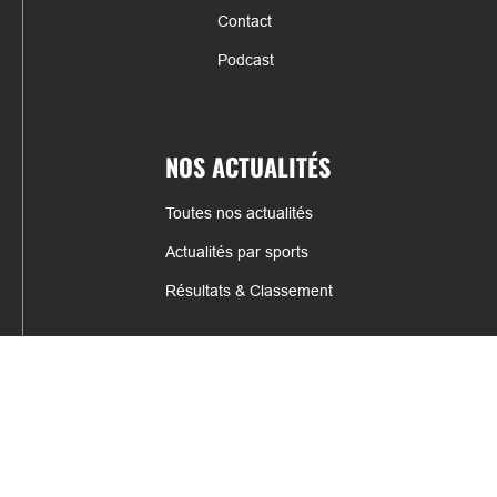
Contact
Podcast
NOS ACTUALITÉS
Toutes nos actualités
Actualités par sports
Résultats & Classement
CONTACT
fabrice.connord@clermont-sports.fr
06 41 47 77 78