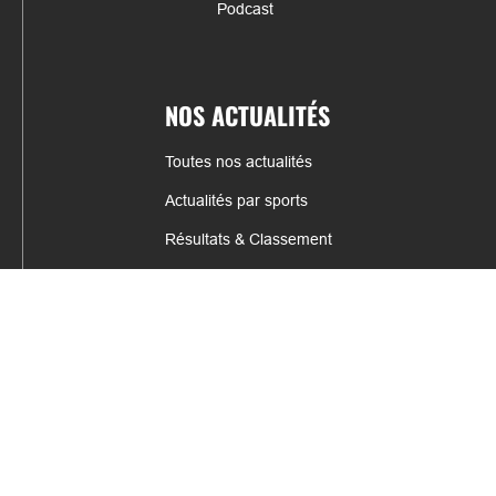
Podcast
NOS ACTUALITÉS
Toutes nos actualités
Actualités par sports
Résultats & Classement
CONTACT
fabrice.connord@clermont-sports.fr
06 41 47 77 78
17 Avenue de Russie, 63140 Châtel-Guyon