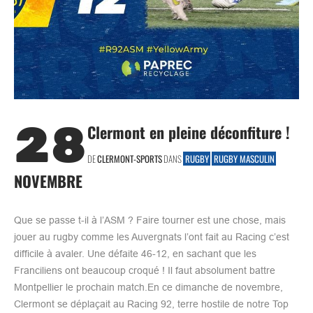
28
Clermont en pleine déconfiture !
DE
CLERMONT-SPORTS
DANS
RUGBY
RUGBY MASCULIN
NOVEMBRE
Que se passe t-il à l’ASM ? Faire tourner est une chose, mais
jouer au rugby comme les Auvergnats l’ont fait au Racing c’est
difficile à avaler. Une défaite 46-12, en sachant que les
Franciliens ont beaucoup croqué ! Il faut absolument battre
Montpellier le prochain match.En ce dimanche de novembre,
Clermont se déplaçait au Racing 92, terre hostile de notre Top