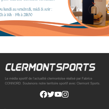
Le média sportif de l’actualité clermontoise réalisé par Fabrice
CONNORD. Soutenons notre territoire sportif avec Clermont Sports.