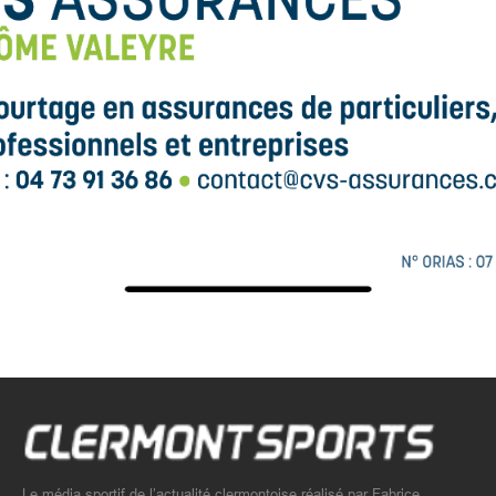
Le média sportif de l’actualité clermontoise réalisé par Fabrice