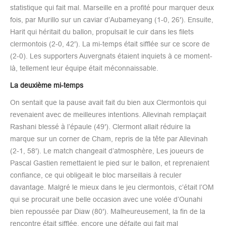
statistique qui fait mal. Marseille en a profité pour marquer deux
fois, par Murillo sur un caviar d’Aubameyang (1-0, 26′). Ensuite,
Harit qui héritait du ballon, propulsait le cuir dans les filets
clermontois (2-0, 42′). La mi-temps était sifflée sur ce score de
(2-0). Les supporters Auvergnats étaient inquiets à ce moment-
là, tellement leur équipe était méconnaissable.
La deuxième mi-temps
On sentait que la pause avait fait du bien aux Clermontois qui
revenaient avec de meilleures intentions. Allevinah remplaçait
Rashani blessé à l’épaule (49′). Clermont allait réduire la
marque sur un corner de Cham, repris de la tête par Allevinah
(2-1, 58′). Le match changeait d’atmosphère, Les joueurs de
Pascal Gastien remettaient le pied sur le ballon, et reprenaient
confiance, ce qui obligeait le bloc marseillais à reculer
davantage. Malgré le mieux dans le jeu clermontois, c’était l’OM
qui se procurait une belle occasion avec une volée d’Ounahi
bien repoussée par Diaw (80′). Malheureusement, la fin de la
rencontre était sifflée, encore une défaite qui fait mal