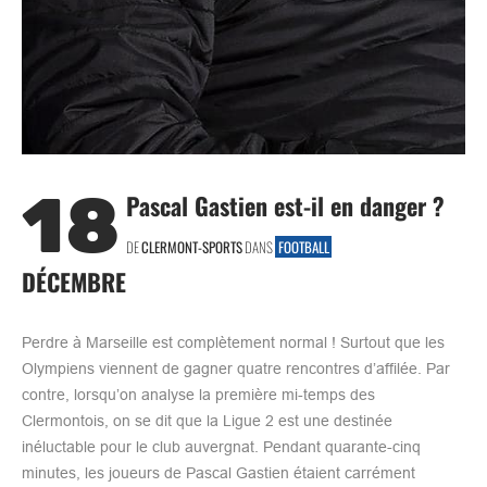
18
Pascal Gastien est-il en danger ?
DE
CLERMONT-SPORTS
DANS
FOOTBALL
DÉCEMBRE
Perdre à Marseille est complètement normal ! Surtout que les
Olympiens viennent de gagner quatre rencontres d’affilée. Par
contre, lorsqu’on analyse la première mi-temps des
Clermontois, on se dit que la Ligue 2 est une destinée
inéluctable pour le club auvergnat. Pendant quarante-cinq
minutes, les joueurs de Pascal Gastien étaient carrément