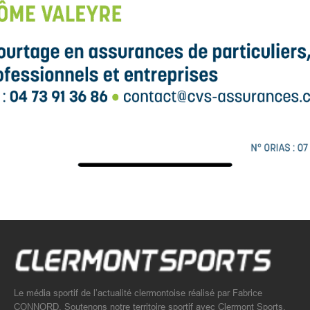
Le média sportif de l’actualité clermontoise réalisé par Fabrice
CONNORD. Soutenons notre territoire sportif avec Clermont Sports.