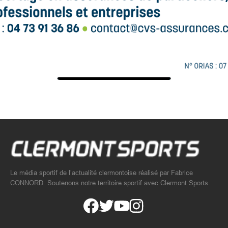
Le média sportif de l’actualité clermontoise réalisé par Fabrice
CONNORD. Soutenons notre territoire sportif avec Clermont Sports.