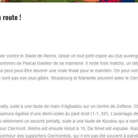
 route !
 hier contre le Stade de Reims, laisse un tout petit espoir au club auverg
 hommes de Pascal Gastien de se maintenir. Il reste trois matchs, un d
i peut peut-être devenir une vraie finale pour le maintien. On peut voi
 ne sont pas non plus gâtés. Strasbourg et Marseille peuvent aider le Cl
alty, suite à une faute de main d’Agbadou sur un centre de Zeffane. C
kamura égalise d’une demi-volée du pied droit (1-1, 33′). L’avantage d
 obtiennent un second penalty, suite a une faute de Koudou qui a cein
our Clermont. Reims est ensuite réduit à 10, De Smet est expulsé. Ras
 bonheur des supporters Clermontois, qui n’ont pas été souvent à pareil