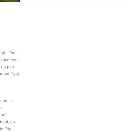
nat ! Tant
éplacement
r un peu
ermont Foot
ham, le
es
turé
hani, en
le fête