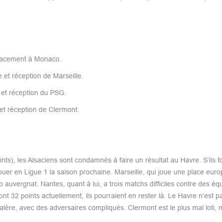
éplacement à Monaco.
 et réception de Marseille.
 et réception du PSG.
et réception de Clermont.
ts), les Alsaciens sont condamnés à faire un résultat au Havre. S’ils 
jouer en Ligue 1 la saison prochaine. Marseille, qui joue une place eur
auvergnat. Nantes, quant à lui, a trois matchs difficiles contre des éq
t 32 points actuellement, ils pourraient en rester là. Le Havre n’est p
galère, avec des adversaires compliqués. Clermont est le plus mal loti, 