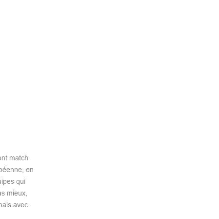
font match
opéenne, en
uipes qui
as mieux,
mais avec