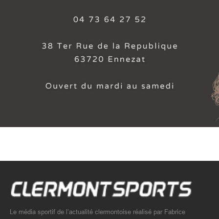
Le média sportif de l’actualité clermontoise réalisé par Fabrice