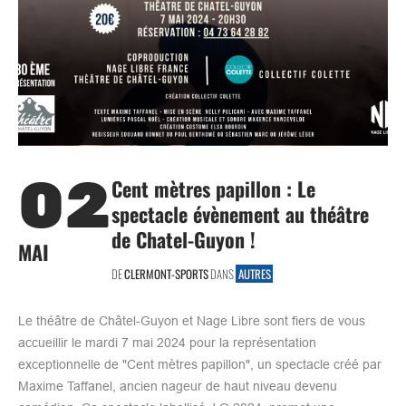
02
Cent mètres papillon : Le
spectacle évènement au théâtre
de Chatel-Guyon !
MAI
DE
CLERMONT-SPORTS
DANS
AUTRES
Le théâtre de Châtel-Guyon et Nage Libre sont fiers de vous
accueillir le mardi 7 mai 2024 pour la représentation
exceptionnelle de "Cent mètres papillon", un spectacle créé par
Maxime Taffanel, ancien nageur de haut niveau devenu