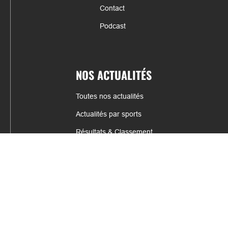
Contact
Podcast
NOS ACTUALITÉS
Toutes nos actualités
Actualités par sports
Résultats & Classement
CONTACT
fabrice.connord@clermont-sports.fr
06 41 47 77 78