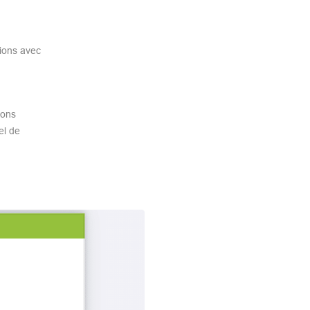
tions avec
lons
el de