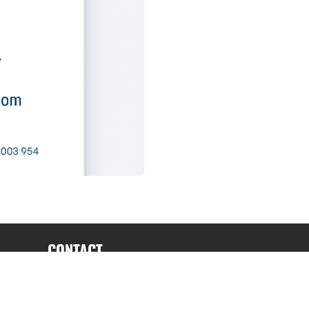
CONTACT
fabrice.connord@clermont-sports.fr
06 41 47 77 78