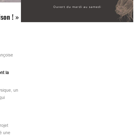
son ! »
ançoise
nt la
ysique, un
qui
rojet
éé une