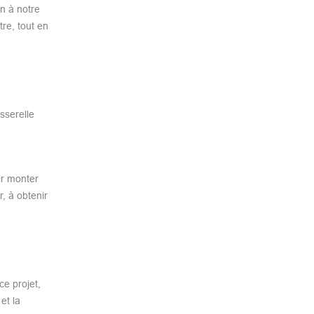
n à notre
tre, tout en
sserelle
ir monter
, à obtenir
ce projet,
et la