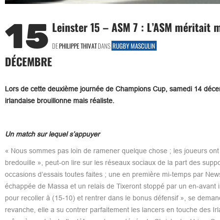
15
Leinster 15 – ASM 7 : L’ASM méritait m
DE
PHILIPPE THIVAT
DANS
RUGBY MASCULIN
DÉCEMBRE
Lors de cette deuxième journée de Champions Cup, samedi 14 décem
irlandaise brouillonne mais réaliste.
Un match sur lequel s’appuyer
« Nous sommes pas loin de ramener quelque chose ; les joueurs ont t
bredouille », peut-on lire sur les réseaux sociaux de la part des sup
occasions d’essais toutes faites ; une en première mi-temps par News
échappée de Massa et un relais de Tixeront stoppé par un en-avant irl
pour recoller à (15-10) et rentrer dans le bonus défensif », se deman
revanche, elle a su contrer parfaitement les lancers en touche des Irl