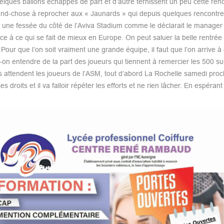
lques ballons échappés de part et d’autre ternissent un peu cette ren
 grand-chose à reprocher aux « Jaunards » qui depuis quelques rencontre
rendre une fessée du côté de l’Aviva Stadium comme le déclarait le manager
ce à ce qui se fait de mieux en Europe. On peut saluer la belle rentrée
our que l’on soit vraiment une grande équipe, il faut que l’on arrive à 
-on entendre de la part des joueurs qui tiennent à remercier les 500 s
 attendent les joueurs de l’ASM, tout d’abord La Rochelle samedi proc
droits et il va falloir répéter les efforts et ne rien lâcher. En espéran