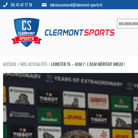
06 41 47 77 78
fabrice.connord@clermont-sports.fr
ACCUEIL
NOS ACTUALITÉS
LEINSTER 15 – ASM 7 : L’ASM MÉRITAIT MIEUX !
/
/