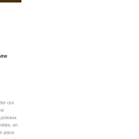
vine
tter ces
ne
x poteaux
mêlée, en
en place