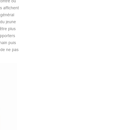
contre où
s affichent
 général
 du jeune
être plus
upporters
hain puis
t de ne pas