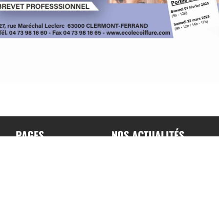
PAGES
NOS ACTUALITÉS
Accueil
Toutes nos actualités
A propos
Actualités par sports
Contact
Résultats & Classement
Podcast