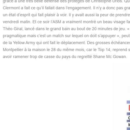
grâce à une très belle défense des protégés de Christophe Urios. Que
Clermont a fait ce qu’il fallait dans l’engagement. Il n’y a donc pas
un état d’esprit qui fait plaisir à voir. Il y avait aussi la peur de p
vendredi matin. Et ce soir l’ASM a vraiment montré un beau visage fa
Théo Giral, lancé dans le grand bain au bout de 20 minutes de jeu. « P
pragmatique mais c’est un match sur lequel on doit s’appuyer », peut
de la Yellow Army qui ont fait le déplacement. Des grosses échéances
Montpellier à la maison le 28 du même mois, car le Top 14, reprend ses 
avoir ramener trop de casse du pays du regretté Shane Mc Gowan.