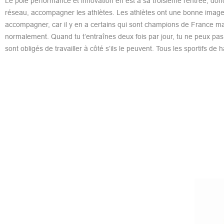
Le pôle performance et innovation en est à sa troisième rentrée, donc
réseau, accompagner les athlètes. Les athlètes ont une bonne imag
accompagner, car il y en a certains qui sont champions de France mais
normalement. Quand tu t’entraînes deux fois par jour, tu ne peux pas fa
sont obligés de travailler à côté s’ils le peuvent. Tous les sportifs d