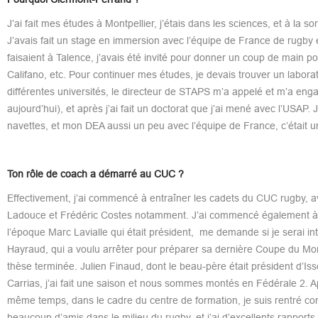
J’ai fait mes études à Montpellier, j’étais dans les sciences, et à la s
J’avais fait un stage en immersion avec l’équipe de France de rugby e
faisaient à Talence, j’avais été invité pour donner un coup de main pour
Califano, etc. Pour continuer mes études, je devais trouver un labo
différentes universités, le directeur de STAPS m’a appelé et m’a enga
aujourd’hui), et après j’ai fait un doctorat que j’ai mené avec l’USAP. 
navettes, et mon DEA aussi un peu avec l’équipe de France, c’était u
Ton rôle de coach a démarré au CUC ?
Effectivement, j’ai commencé à entraîner les cadets du CUC rugby, ave
Ladouce et Frédéric Costes notamment. J’ai commencé également à entr
l’époque Marc Lavialle qui était président, me demande si je serai in
Hayraud, qui a voulu arrêter pour préparer sa dernière Coupe du Monde
thèse terminée. Julien Finaud, dont le beau-père était président d’Isso
Carrias, j’ai fait une saison et nous sommes montés en Fédérale 2. Ap
même temps, dans le cadre du centre de formation, je suis rentré c
beaucoup d’amis dans le milieu du rugby, et j’ai d’excellents rapports