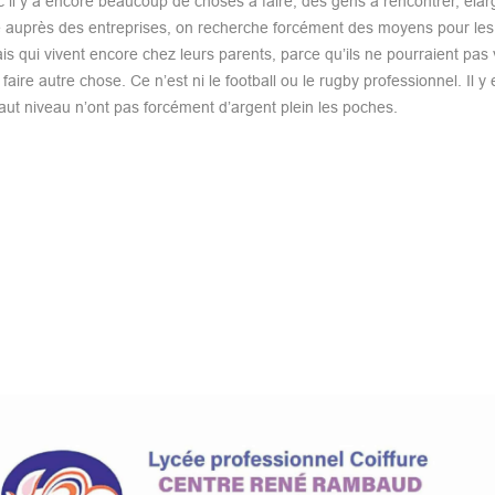
 il y a encore beaucoup de choses à faire, des gens à rencontrer, élarg
e auprès des entreprises, on recherche forcément des moyens pour les
 qui vivent encore chez leurs parents, parce qu’ils ne pourraient pas 
ire autre chose. Ce n’est ni le football ou le rugby professionnel. Il y 
e haut niveau n’ont pas forcément d’argent plein les poches.