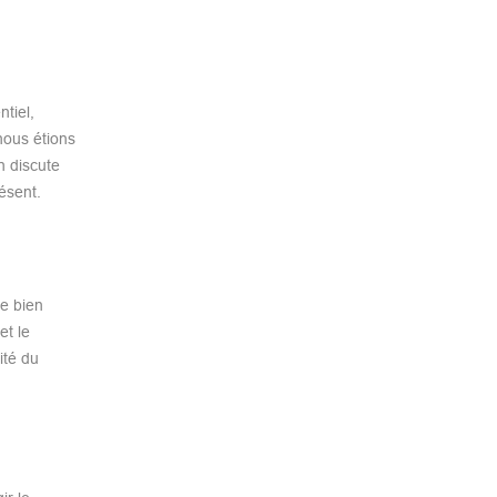
tiel,
nous étions
n discute
résent.
me bien
et le
ité du