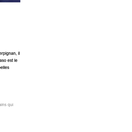
rpignan, il
aso est le
elles
ains qui