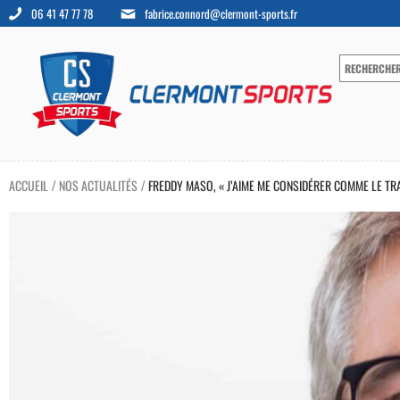
06 41 47 77 78
fabrice.connord@clermont-sports.fr
ACCUEIL
NOS ACTUALITÉS
FREDDY MASO, « J’AIME ME CONSIDÉRER COMME LE TRAI
/
/