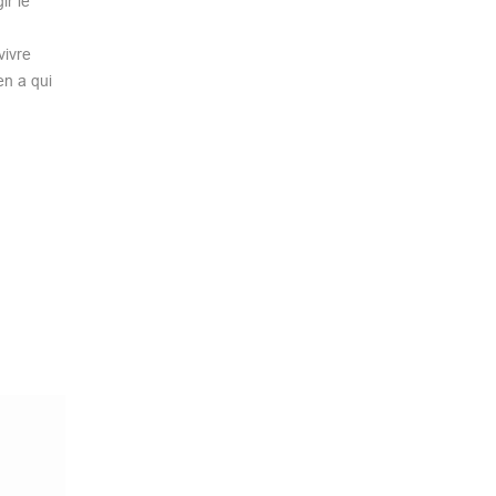
ir le
vivre
en a qui