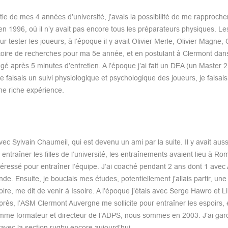
ortie de mes 4 années d’université, j’avais la possibilité de me rapproche
n 1996, où il n’y avait pas encore tous les préparateurs physiques. Les
 tester les joueurs, à l’époque il y avait Olivier Merle, Olivier Magne, 
ratoire de recherches pour ma 5e année, et en postulant à Clermont dan
gé après 5 minutes d’entretien. A l’époque j’ai fait un DEA (un Master 2
Je faisais un suivi physiologique et psychologique des joueurs, je faisais
ne riche expérience.
c Sylvain Chaumeil, qui est devenu un ami par la suite. Il y avait auss
aîner les filles de l’université, les entraînements avaient lieu à Ro
téressé pour entraîner l’équipe. J’ai coaché pendant 2 ans dont 1 avec
. Ensuite, je bouclais mes études, potentiellement j’allais partir, une
ire, me dit de venir à Issoire. A l’époque j’étais avec Serge Hawro et Li
rès, l’ASM Clermont Auvergne me sollicite pour entraîner les espoirs, 
omme formateur et directeur de l’ADPS, nous sommes en 2003. J’ai gar
 avec la section rugby encore aujourd’hui.