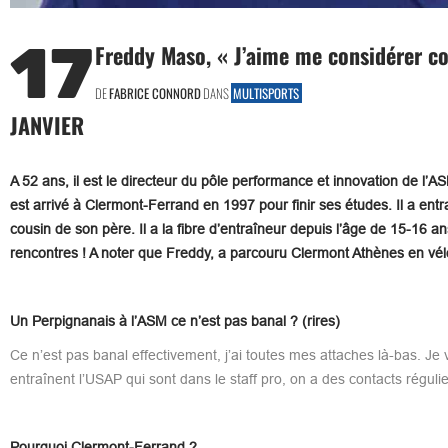
17
Freddy Maso, « J’aime me considérer com
DE
FABRICE CONNORD
DANS
MULTISPORTS
JANVIER
A 52 ans, il est le directeur du pôle performance et innovation de l’ASM
est arrivé à Clermont-Ferrand en 1997 pour finir ses études. Il a ent
cousin de son père. Il a la fibre d’entraîneur depuis l’âge de 15-16 a
rencontres ! A noter que Freddy, a parcouru Clermont Athènes en vé
Un Perpignanais à l’ASM ce n’est pas banal ? (rires)
Ce n’est pas banal effectivement, j’ai toutes mes attaches là-bas. Je v
entraînent l’USAP qui sont dans le staff pro, on a des contacts régulier
Pourquoi Clermont-Ferrand ?