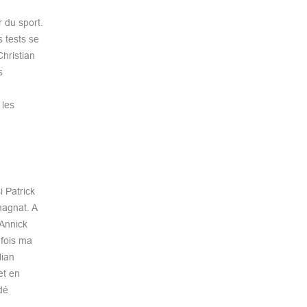
r du sport.
 tests se
Christian
s
 les
i Patrick
magnat. A
 Annick
 fois ma
lian
et en
dé