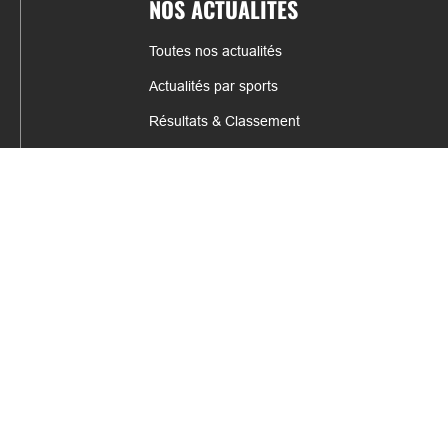
NOS ACTUALITÉS
Toutes nos actualités
Actualités par sports
Résultats & Classement
CONTACT
fabrice.connord@clermont-sports.fr
06 41 47 77 78
17 Avenue de Russie, 63140 Châtel-Guyon
Mentions légales – C.G.U
C.G.V.
Espace annonceur
Gestion des cookies