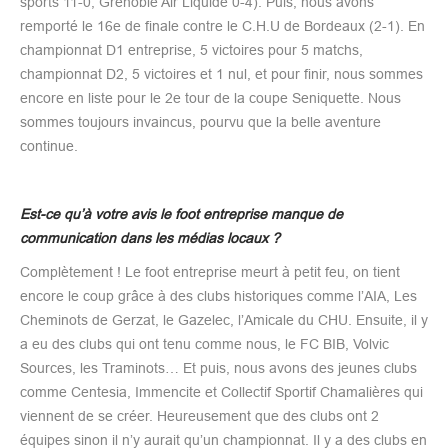
sports 11-0, Grenoble Air Liquide 0-4). Puis, nous avons
remporté le 16e de finale contre le C.H.U de Bordeaux (2-1). En
championnat D1 entreprise, 5 victoires pour 5 matchs,
championnat D2, 5 victoires et 1 nul, et pour finir, nous sommes
encore en liste pour le 2e tour de la coupe Seniquette. Nous
sommes toujours invaincus, pourvu que la belle aventure
continue.
Est-ce qu’à votre avis le foot entreprise manque de
communication dans les médias locaux ?
Complètement ! Le foot entreprise meurt à petit feu, on tient
encore le coup grâce à des clubs historiques comme l’AIA, Les
Cheminots de Gerzat, le Gazelec, l’Amicale du CHU. Ensuite, il y
a eu des clubs qui ont tenu comme nous, le FC BIB, Volvic
Sources, les Traminots… Et puis, nous avons des jeunes clubs
comme Centesia, Immencite et Collectif Sportif Chamalières qui
viennent de se créer. Heureusement que des clubs ont 2
équipes sinon il n’y aurait qu’un championnat. Il y a des clubs en