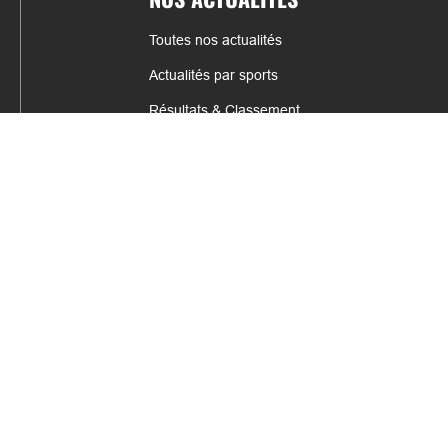
Toutes nos actualités
Actualités par sports
Résultats & Classement
CONTACT
fabrice.connord@clermont-sports.fr
06 41 47 77 78
17 Avenue de Russie, 63140 Châtel-Guyon
Mentions légales – C.G.U
C.G.V.
Espace annonceur
Gestion des cookies